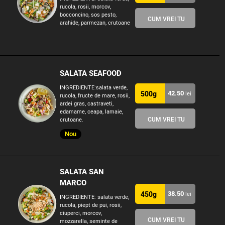
rucola, rosii, morcov,
bocconcino, sos pesto,
CUM VREI TU
arahide, parmezan, crutoane
SALATA SEAFOOD
INGREDIENTE:salata verde,
42.50
500g
lei
rucola, fructe de mare, rosii,
ardei gras, castraveti,
edamame, ceapa, lamaie,
CUM VREI TU
crutoane.
Nou
SALATA SAN
MARCO
38.50
450g
lei
INGREDIENTE: salata verde,
rucola, piept de pui, rosii,
ciuperci, morcov,
CUM VREI TU
mozzarella, seminte de