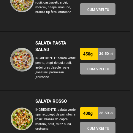
rosii, castraveti, ardei,
morcov, ceapa, masline,
CUM VREI TU
branza tip feta, crutoane
SALATA PASTA
SALAD
36.50
450g
lei
INGREDIENTE: salata verde,
penne, piept de pui, rosii,
ardei gras ,fasole rosie
CUM VREI TU
,masline ,parmezan
,crutoane.
SALATA ROSSO
INGREDIENTE: salata verde,
38.50
400g
lei
spanac, piept de pui, sfecla
rosie, branza de capra,
morcov, naut, miez nuca,
CUM VREI TU
crutoane.