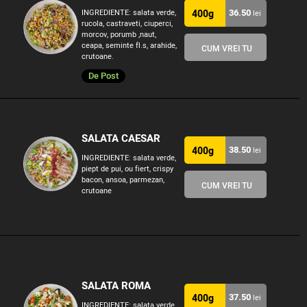
36.50
INGREDIENTE: salata verde,
400g
lei
rucola, castraveti, ciuperci,
morcov, porumb ,naut,
ceapa, seminte fl.s, arahide,
CUM VREI TU
crutoane.
De Post
SALATA CAESAR
38.50
400g
lei
INGREDIENTE: salata verde,
piept de pui, ou fiert, crispy
bacon, ansoa, parmezan,
CUM VREI TU
crutoane
SALATA ROMA
37.50
400g
lei
INGREDIENTE: salata verde,