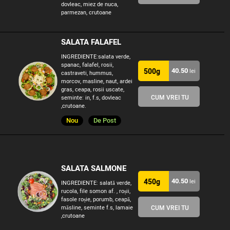
dovleac, miez de nuca,
parmezan, crutoane
SALATA FALAFEL
INGREDIENTE:salata verde,
spanac, falafel, rosii,
40.50
500g
lei
castraveti, hummus,
morcov, masline, naut, ardei
gras, ceapa, rosii uscate,
CUM VREI TU
seminte: in, f.s, dovleac
,crutoane.
Nou
De Post
SALATA SALMONE
40.50
450g
lei
INGREDIENTE: salată verde,
rucola, file somon af. , roșii,
fasole roșie, porumb, ceapă,
măsline, seminte f.s, lamaie
CUM VREI TU
,crutoane