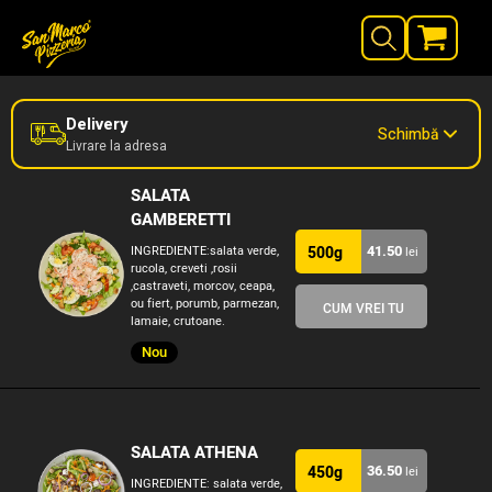
Delivery
Schimbă
Livrare la adresa
SALATA
GAMBERETTI
41.50
INGREDIENTE:salata verde,
500g
lei
rucola, creveti ,rosii
,castraveti, morcov, ceapa,
ou fiert, porumb, parmezan,
CUM VREI TU
lamaie, crutoane.
Nou
SALATA ATHENA
36.50
450g
lei
INGREDIENTE: salata verde,