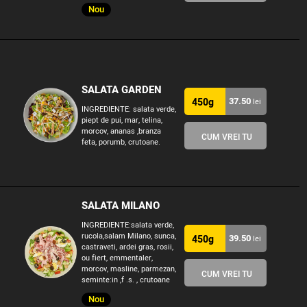
Nou
SALATA GARDEN
37.50
450g
lei
INGREDIENTE: salata verde,
piept de pui, mar, telina,
morcov, ananas ,branza
CUM VREI TU
feta, porumb, crutoane.
SALATA MILANO
INGREDIENTE:salata verde,
rucola,salam Milano, sunca,
39.50
450g
lei
castraveti, ardei gras, rosii,
ou fiert, emmentaler,
morcov, masline, parmezan,
CUM VREI TU
seminte:in ,f .s. , crutoane
Nou