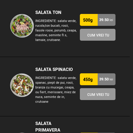
SALATA TON
39.50
500g
lei
INGREDIENTE: salata verde,
rucola,ton bucati, rosii,
fasole rosie, porumb, ceapa,
masline, seminte fl.s,
CUM VREI TU
lamaie, crutoane.
SALATA SPINACIO
INGREDIENTE: salata verde,
39.50
450g
lei
spanac, piept de pui, rosii,
branza cu mucegai, ceapa,
ou fiert, merisoare, miez de
CUM VREI TU
nuca, seminte de in,
crutoane
SALATA
PRIMAVERA