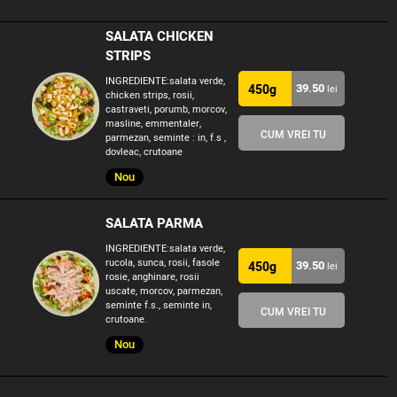
SALATA CHICKEN
STRIPS
INGREDIENTE:salata verde,
39.50
450g
lei
chicken strips, rosii,
castraveti, porumb, morcov,
masline, emmentaler,
CUM VREI TU
parmezan, seminte : in, f.s ,
dovleac, crutoane
Nou
SALATA PARMA
INGREDIENTE:salata verde,
rucola, sunca, rosii, fasole
39.50
450g
lei
rosie, anghinare, rosii
uscate, morcov, parmezan,
seminte f.s., seminte in,
CUM VREI TU
crutoane.
Nou