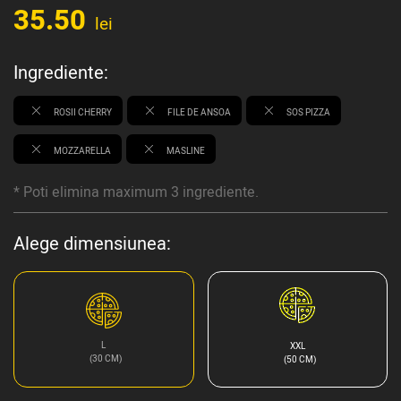
35.50
lei
Ingrediente:
ROSII CHERRY
FILE DE ANSOA
SOS PIZZA
MOZZARELLA
MASLINE
* Poti elimina maximum 3 ingrediente.
Alege dimensiunea:
L
XXL
(30 CM)
(50 CM)