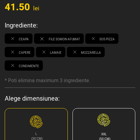
41.50
lei
Ingrediente:
CEAPA
FILE SOMON AFUMAT
SOS PIZZA
CAPERE
LAMAIE
MOZZARELLA
CONDIMENTE
* Poti elimina maximum 3 ingrediente.
Alege dimensiunea:
L
XXL
(30 CM)
(50 CM)