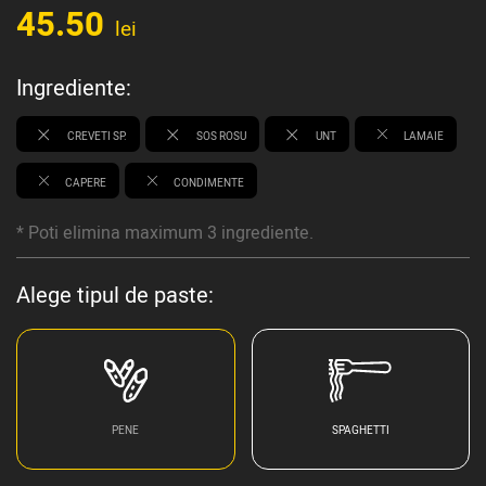
45.50
lei
Ingrediente:
CREVETI SP.
SOS ROSU
UNT
LAMAIE
CAPERE
CONDIMENTE
* Poti elimina maximum 3 ingrediente.
Alege tipul de paste:
PENE
SPAGHETTI